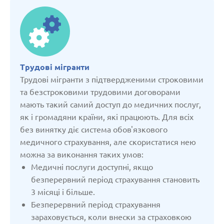
Вірменія
Грузія
Трудові мігранти
Данія
Трудові мігранти з підтвердженими строковими
та безстроковими трудовими договорами
мають такий самий доступ до медичних послуг,
Естонія
як і громадяни країни, які працюють. Для всіх
без винятку діє система обов'язкового
Казахстан
медичного страхування, але скористатися нею
можна за виконання таких умов:
Медичні послуги доступні, якщо
Киргізстан
безперервний період страхування становить
3 місяці і більше.
Латвія
Безперервний період страхування
зараховується, коли внески за страховкою