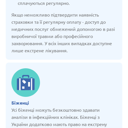
сплачуються регулярно.
Молдова
Якщо неможливо підтвердити наявність
Нідерланди
страховки та її регулярну оплату - доступ до
медичних послуг обмежений допомогою в разі
виробничої травми або професійного
Німеччина
захворювання. У всіх інших випадках доступне
лише екстрене лікування.
Польща
Російська Федерація
Сербія
Біженці
Словакія
Усі біженці можуть безкоштовно здавати
аналізи в інфекційних клініках. Біженці з
України додатково мають право на екстрену
Словенія