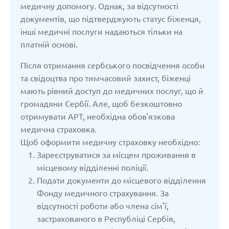
медичну допомогу. Однак, за відсутності
документів, що підтверджують статус біженця,
Сполучене Королівство
інші медичні послуги надаються тільки на
платній основі.
Узбекістан
Після отримання сербського посвідчення особи
та свідоцтва про тимчасовий захист, біженці
Франція
мають рівний доступ до медичних послуг, що й
громадяни Сербії. Але, щоб безкоштовно
отримувати АРТ, необхідна обов'язкова
Чеська республіка
медична страховка.
Щоб оформити медичну страховку необхідно:
Чорногорія
Зареєструватися за місцем проживання в
місцевому відділенні поліції.
Подати документи до місцевого відділення
Швейцарія
Фонду медичного страхування. За
відсутності роботи або члена сім'ї,
Швеція
застрахованого в Республіці Сербія,