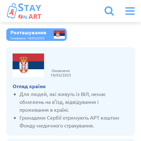
Розташування
Іспанія
Оновлено: 19/03/2025
Італія
Оновлено
Австрія
19/03/2025
Огляд країни
Бельгія
Для людей, які живуть із ВІЛ, немає
обмежень на в'їзд, відвідування і
проживання в країні.
Болгарія
Громадяни Сербії отримують АРТ коштом
Фонду медичного страхування.
Білорусь