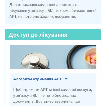
Молдова
Для отримання медичної допомоги та
лікування у зв'язку з ВІЛ, зокрема безкоштовної
АРТ, не потрібно жодних документів.
Нідерланди
Німеччина
Доступ до лікування
Польща
Російська Федерація
Сербія
Алгоритм отримання АРТ
Щоб отримати АРТ та інші медичні послуги,
Словакія
у зв'язку з ВІЛ, не потрібно жодних
документів. Достатньо звернутися до
Словенія