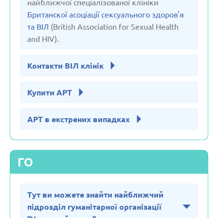
найближчої спеціалізованої клініки
Британскої асоціації сексуального здоров'я
Сполучене Королівство
та ВІЛ
(British Association for Sexual Health
and HIV).
Узбекістан
Контакти ВІЛ клінік
Франція
Купити АРТ
Чеська республіка
АРТ в екстрених випадках
Чорногорія
ГО
Швейцарія
Тут ви можете знайти найближчий
Швеція
підрозділ гуманітарної організації