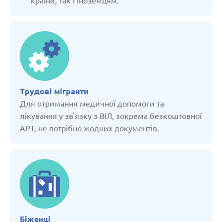
країни, так і іноземцям.
Вірменія
Грузія
Данія
Трудові мігранти
Для отримання медичної допомоги та
Естонія
лікування у зв'язку з ВІЛ, зокрема безкоштовної
АРТ, не потрібно жодних документів.
Казахстан
Киргізстан
Латвія
Біженці