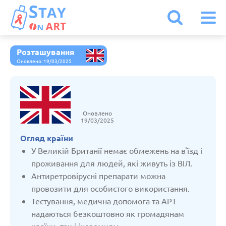
Розташування
Іспанія
Оновлено: 19/03/2025
Італія
Оновлено
Австрія
19/03/2025
Огляд країни
Бельгія
У Великій Британії немає обмежень на в'їзд і
проживання для людей, які живуть із ВІЛ.
Антиретровірусні препарати можна
Болгарія
провозити для особистого використання.
Тестування, медична допомога та АРТ
Білорусь
надаються безкоштовно як громадянам