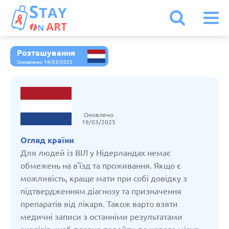
Розташування
Іспанія
Оновлено: 19/03/2025
Італія
Оновлено
Австрія
19/03/2025
Огляд країни
Бельгія
Для людей із ВІЛ у Нідерландах немає
обмежень на в'їзд та проживання. Якщо є
можливість, краще мати при собі довідку з
Болгарія
підтвердженням діагнозу та призначення
препаратів від лікаря. Також варто взяти
Білорусь
медичні записи з останніми результатами