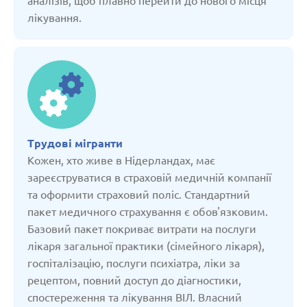
аналізів, щоб плавно перейти до нового місця
лікування.
Вірменія
Грузія
Данія
Трудові мігранти
Естонія
Кожен, хто живе в Нідерландах, має
зареєструватися в страховій медичній компанії
Казахстан
та оформити страховий поліс. Стандартний
пакет медичного страхування є обов'язковим.
Базовий пакет покриває витрати на послуги
Киргізстан
лікаря загальної практики (сімейного лікаря),
госпіталізацію, послуги психіатра, ліки за
Латвія
рецептом, повний доступ до діагностики,
спостереження та лікування ВІЛ. Власний