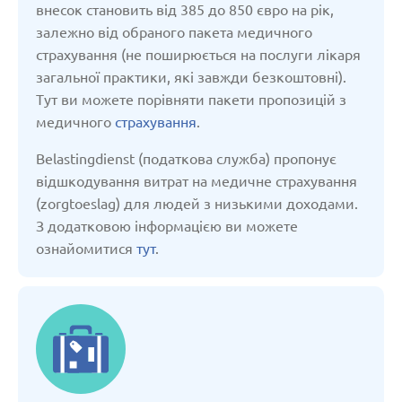
внесок становить від 385 до 850 євро на рік,
Молдова
залежно від обраного пакета медичного
страхування (не поширюється на послуги лікаря
Нідерланди
загальної практики, які завжди безкоштовні).
Тут ви можете порівняти пакети пропозицій з
Німеччина
медичного
страхування
.
Belastingdienst (податкова служба) пропонує
Польща
відшкодування витрат на медичне страхування
(zorgtoeslag) для людей з низькими доходами.
З додатковою інформацією ви можете
Російська Федерація
ознайомитися
тут
.
Сербія
Словакія
Словенія