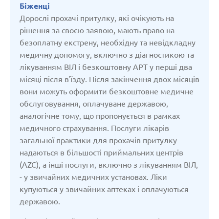
Біженці
Дорослі прохачі притулку, які очікують на
Сполучене Королівство
рішення за своєю заявою, мають право на
безоплатну екстрену, необхідну та невідкладну
медичну допомогу, включно з діагностикою та
Узбекістан
лікуванням ВІЛ і безкоштовну АРТ у перші два
місяці після в'їзду. Після закінчення двох місяців
Франція
вони можуть оформити безкоштовне медичне
обслуговування, оплачуване державою,
Чеська республіка
аналогічне тому, що пропонується в рамках
медичного страхування. Послуги лікарів
загальної практики для прохачів притулку
Чорногорія
надаються в більшості приймальних центрів
(AZC), а інші послуги, включно з лікуванням ВІЛ,
Швейцарія
- у звичайних медичних установах. Ліки
купуються у звичайних аптеках і оплачуються
державою.
Швеція