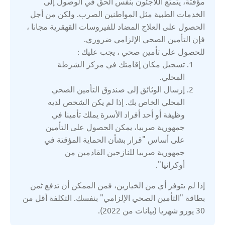
مؤقتة، يتمتع اللاجئون بنفس الحق في الوصول إلى
الخدمات الطبية مثل المواطنين الصرب. ولكن من أجل
سلوفاكيا
الحصول على العلاج المضاد للفيروسات القهقرية مجانا ،
فإن التأمين الصحي الإلزامي ضروري.
للحصول على تأمين صحي ، يجب عليك :
سلوفينيا
تسجيل مكان إقامتك في مركز الشرطة
المحلي.
سويسرا
إرسال الوثائق إلى صندوق التأمين الصحي
المحلي الخاص بك. إذا لم يكن الشخص لديه
وظيفة أو أحد أفراد الأسرة يملك تأمينا في
فرنسا
جمهورية صربيا، يمكن الحصول على التأمين
على أساس "قرار بشأن الحماية المؤقتة في
قرغيزستان
جمهورية صربيا للنازحين القادمين من
أوكرانيا".
كازاخستان
إذا لم يتوفر أي من الخيارين، فمن الممكن أن تدفع ثمن
بطاقة "التأمين الصحي الإلزامي" بنفسك. التكلفة أقل من
30 يورو شهريا (بيانات من 2022).
لاتفيا