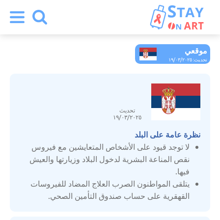
موقعي
أرمينيا
تحديث: ١٩/٠٣/٢٠٢٥
ألمانيا
تحديث
أوزبكستان
١٩/٠٣/٢٠٢٥
نظرة عامة على البلد
إسبانيا
لا توجد قيود على الأشخاص المتعايشين مع فيروس
نقص المناعة البشرية لدخول البلاد وزيارتها والعيش
فيها.
إيطاليا
يتلقى المواطنون الصرب العلاج المضاد للفيروسات
القهقرية على حساب صندوق التأمين الصحي.
استونيا