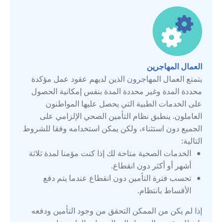
الاتحاد الروسي
التشيك
العمال المهاجرين
الجبل الأسود
يتمتع العمال المهاجرون الذين لديهم عقود عمل مؤكدة
محددة المدة وغير محددة المدة بنفس إمكانية الحصول
على الخدمات الطبية التي يحصل عليها المواطنون
الدنمارك
العاملون. ينطبق نظام التأمين الصحي الإلزامي على
الجميع دون استثناء، ولكن يمكن استخدامه وفقا للشروط
السويد
التالية:
الخدمات الصحية متاحة لك إذا كنت مؤمنا لمدة ثلاثة
أشهر أو أكثر دون انقطاع.
المملكة المتحدة
تحسب فترة التأمين دون انقطاع عندما يتم دفع
الأقساط بانتظام.
النمسا
إذا لم يكن من الممكن التحقق من وجود التأمين ودفعه