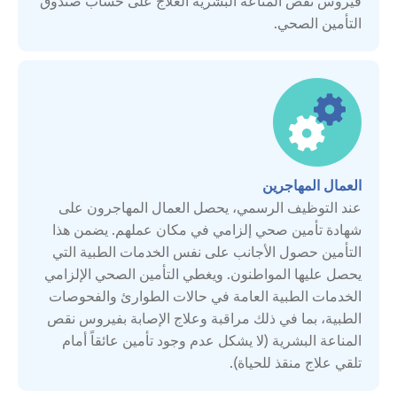
فيروس نقص المناعة البشرية العلاج على حساب صندوق
التأمين الصحي.
الاتحاد الروسي
التشيك
الجبل الأسود
العمال المهاجرين
الدنمارك
عند التوظيف الرسمي، يحصل العمال المهاجرون على
شهادة تأمين صحي إلزامي في مكان عملهم. يضمن هذا
السويد
التأمين حصول الأجانب على نفس الخدمات الطبية التي
يحصل عليها المواطنون. ويغطي التأمين الصحي الإلزامي
الخدمات الطبية العامة في حالات الطوارئ والفحوصات
المملكة المتحدة
الطبية، بما في ذلك مراقبة وعلاج الإصابة بفيروس نقص
المناعة البشرية (لا يشكل عدم وجود تأمين عائقاً أمام
النمسا
تلقي علاج منقذ للحياة).