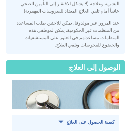
البشرية وعلاجه (لا يشكل الافتقار إلى التأمين الصحي
عائقاً أمام تلقي العلاج المضاد للفيروسات القهقرية)
سلوفاكيا
عند المرور عبر مولدوفا، يمكن للاجئين طلب المساعدة
من المنظمات غير الحكومية. يمكن لموظفي هذه
سلوفينيا
المنظمات مساعدتهم في العثور على المستشفيات
والخضوع للفحوصات وتلقي العلاج.
سويسرا
الوصول إلى العلاج
فرنسا
قرغيزستان
كازاخستان
كيفية الحصول على العلاج
لاتفيا