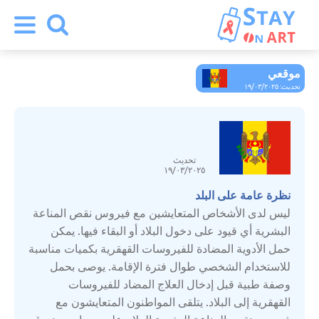
موقعي
أرمينيا
تحديث: ١٩/٠٣/٢٠٢٥
ألمانيا
تحديث
أوزبكستان
١٩/٠٣/٢٠٢٥
نظرة عامة على البلد
إسبانيا
ليس لدى الأشخاص المتعايشين مع فيروس نقص المناعة
البشرية أي قيود على دخول البلاد أو البقاء فيها. يمكن
حمل الأدوية المضادة للفيروسات القهقرية بكميات مناسبة
إيطاليا
للاستخدام الشخصي طوال فترة الإقامة. يوصى بحمل
وصفة طبية قبل إدخال العلاج المضاد للفيروسات
استونيا
القهقرية إلى البلاد. يتلقى المواطنون المتعايشون مع