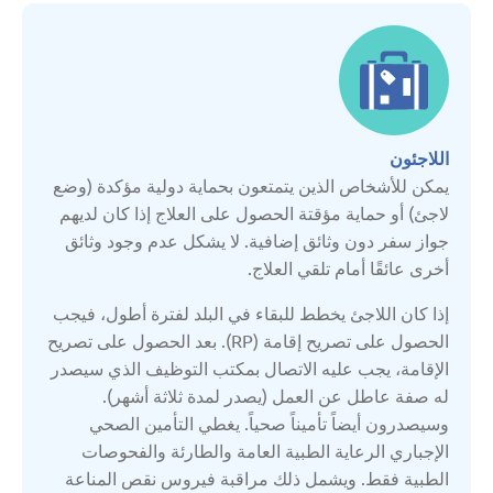
بلجيكا
بلغاريا
بولندا
اللاجئون
يمكن للأشخاص الذين يتمتعون بحماية دولية مؤكدة (وضع
لاجئ) أو حماية مؤقتة الحصول على العلاج إذا كان لديهم
تركيا
جواز سفر دون وثائق إضافية. لا يشكل عدم وجود وثائق
أخرى عائقًا أمام تلقي العلاج.
جمهورية مولدوفا
إذا كان اللاجئ يخطط للبقاء في البلد لفترة أطول، فيجب
الحصول على تصريح إقامة (RP). بعد الحصول على تصريح
جورجيا
الإقامة، يجب عليه الاتصال بمكتب التوظيف الذي سيصدر
له صفة عاطل عن العمل (يصدر لمدة ثلاثة أشهر).
روسيا البيضاء
وسيصدرون أيضاً تأميناً صحياً. يغطي التأمين الصحي
الإجباري الرعاية الطبية العامة والطارئة والفحوصات
الطبية فقط. ويشمل ذلك مراقبة فيروس نقص المناعة
سربين