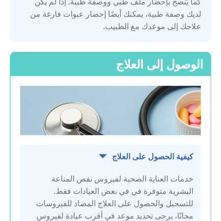
كما يُنصح بإحضار ملف طبي ووصفة طبية. إذا لم يكن
لديك وصفة طبية، يمكنك أيضًا إحضار عبوات فارغة من
سلوفاكيا
علاجك إلى موعدك مع الطبيب.
سلوفينيا
الوصول إلى العلاج
سويسرا
فرنسا
قرغيزستان
كيفية الحصول على العلاج
كازاخستان
خدمات العناية الصحية لفيروس نقص المناعة
البشرية متوفرة في في بعض العيادات فقط.
للتسجيل والحصول على العلاج المضاد للفيروسات
لاتفيا
مجانًا، يرجى تحديد موعد في أقرب عيادة لفيروس