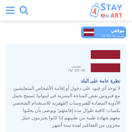
موقعي
أرمينيا
تحديث: ١٩/٠٣/٢٠٢٥
ألمانيا
تحديث
أوزبكستان
١٩/٠٣/٢٠٢٥
نظرة عامة على البلد
إسبانيا
لا توجد أي قيود على دخول أو إقامة الأشخاص المتعايشين
مع فيروس نقص المناعة البشرية في ليتوانيا. يُسمح بحمل
الأدوية المضادة للفيروسات القهقرية للاستخدام الشخصي
إيطاليا
بكميات كافية طوال مدة إقامتهم؛ ويوصى بأن يجلبوا
معهم شهادة طبية من طبيبهم إذا كانوا يعتزمون حمل
استونيا
مخزون من العقاقير لمدة ستة أشهر