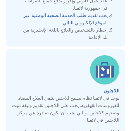
عقد عمل قانوني وإقرار بدفع جميع الضرائب
بلجيكا
في جمهورية لاتفيا.
يجب تقديم طلب الخدمة الصحية الوطنية عبر
بلغاريا
الموقع الإلكتروني التالي
إخطار بالتشخيص والعلاج باللغة الإنجليزية من
بلد الإقامة.
بولندا
تركيا
جمهورية مولدوفا
اللاجئون
جورجيا
يوجد في لاتفيا نظام يسمح للاجئين بتلقي العلاج المضاد
للفيروسات القهقرية. يجب على اللاجئين تقديم وثيقة تثبت
روسيا البيضاء
وضعهم كلاجئين، والتي يجب أن تكون صادرة عن مركز
اللاجئين في لاتفيا
سربين