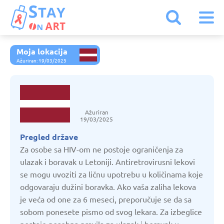
Moja lokacija
Austrija
Ažuriran: 19/03/2025
Belgija
Ažuriran
Belorusija
19/03/2025
Pregled države
Bugarska
Za osobe sa HIV-om ne postoje ograničenja za
ulazak i boravak u Letoniji. Antiretrovirusni lekovi
se mogu uvoziti za ličnu upotrebu u količinama koje
Crna Gora
odgovaraju dužini boravka. Ako vaša zaliha lekova
je veća od one za 6 meseci, preporučuje se da sa
Danska
sobom ponesete pismo od svog lekara. Za izbeglice