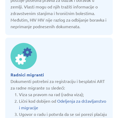
postoje posebna pravila za ulazak i boravak u
zemlji. Vlasti mogu od njih tražiti informacije o
Estonija
zdravstvenim stanjima i hroničnim bolestima.
Međutim, HIV HIV nije razlog za odbijanje boravka i
Francuska
neprimanje podnesenih dokumenata.
Gruzija
Holandija
Italija
Radnici migranti
Dokumenti potrebni za registraciju i besplatni ART
za radne migrante su sledeći:
Jermenija
Viza sa pravom na rad (radna viza);
Lični kod dobijen od
Odeljenja za državljanstvo
Kazahstan
i migracije
Ugovor o radu i potvrda da se svi porezi plaćaju