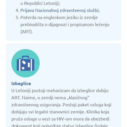
u Republici Letoniji;
Kirgistan
Prijava Nacionalnoj zdravstvenoj službi
;
Potvrda na engleskom jeziku iz zemlje
Letonija
prebivališta o dijagnozi i propisanom lečenju
(ART).
Litvanija
Moldavija
Nemačka
Izbeglice
Poljska
U Letoniji postoji mehanizam da izbeglice dobiju
ART. Naime, u zemlji nema „klasičnog“
zdravstvenog osiguranja. Postoji paket usluga koji
Ruska Federacija
dobijaju svi legalni stanovnici zemlje. Klinika koja
pruža usluge u vezi sa HIV-om mora da obezbedi
Slovačka
dokument koji potvrđuje status izbeglice (izdaje