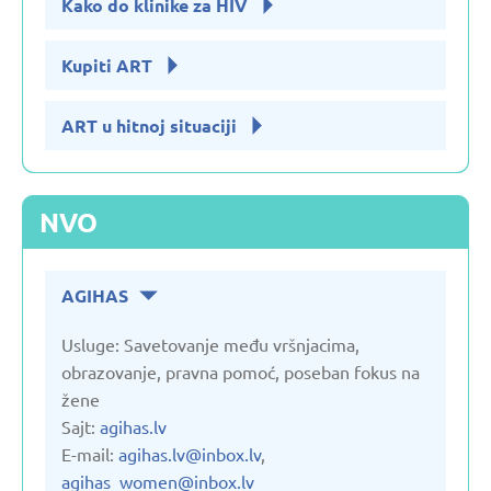
Kako do klinike za HIV
Kupiti ART
ART u hitnoj situaciji
NVO
AGIHAS
Usluge: Savetovanje među vršnjacima,
obrazovanje, pravna pomoć, poseban fokus na
žene
Sajt:
agihas.lv
E-mail:
agihas.lv@inbox.lv
,
agihas_women@inbox.lv