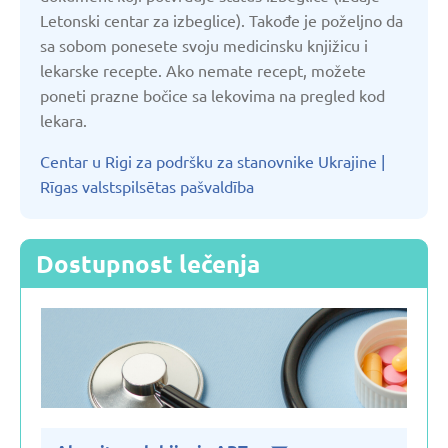
Letonski centar za izbeglice). Takođe je poželjno da
sa sobom ponesete svoju medicinsku knjižicu i
Slovenija
lekarske recepte. Ako nemate recept, možete
poneti prazne bočice sa lekovima na pregled kod
Srbija
lekara.
Centar u Rigi za podršku za stanovnike Ukrajine |
Turska
Rīgas valstspilsētas pašvaldība
Ujedinjeno Kraljevstvo
Dostupnost lečenja
Uzbekistan
Češka
Španija