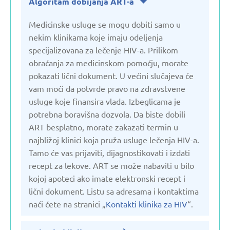
Algoritam dobijanja ART-a
Švajcarska
Medicinske usluge se mogu dobiti samo u
nekim klinikama koje imaju odeljenja
Švedska
specijalizovana za lečenje HIV-a. Prilikom
obraćanja za medicinskom pomoćju, morate
pokazati lični dokument. U većini slučajeva će
vam moći da potvrde pravo na zdravstvene
usluge koje finansira vlada. Izbeglicama je
potrebna boravišna dozvola. Da biste dobili
ART besplatno, morate zakazati termin u
najbližoj klinici koja pruža usluge lečenja HIV-a.
Tamo će vas prijaviti, dijagnostikovati i izdati
recept za lekove. ART se može nabaviti u bilo
kojoj apoteci ako imate elektronski recept i
lični dokument. Listu sa adresama i kontaktima
naći ćete na stranici „
Kontakti klinika za HIV
“.