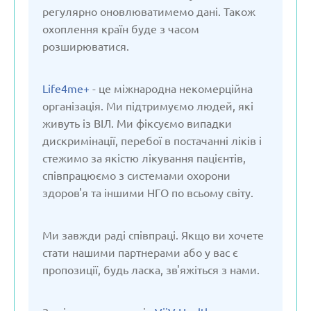
Молдова
регулярно оновлюватимемо дані. Також
охоплення країн буде з часом
розширюватися.
Нідерланди
Life4me+
- це міжнародна некомерційна
Німеччина
організація. Ми підтримуємо людей, які
живуть із ВІЛ. Ми фіксуємо випадки
Польща
дискримінації, перебої в постачанні ліків і
стежимо за якістю лікування пацієнтів,
співпрацюємо з системами охорони
Російська Федерація
здоров'я та іншими НГО по всьому світу.
Сербія
Ми завжди раді співпраці. Якщо ви хочете
стати нашими партнерами або у вас є
Словакія
пропозиції, будь ласка, зв'яжіться з нами.
Словенія