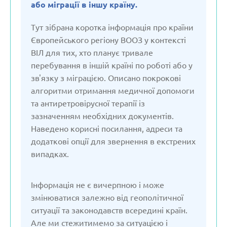
або міграції в іншу країну.
Вірменія
Тут зібрана коротка інформація про країни
Європейського регіону ВООЗ у контексті
Грузія
ВІЛ для тих, хто планує тривале
перебування в іншій країні по роботі або у
зв'язку з міграцією. Описано покрокові
Данія
алгоритми отримання медичної допомоги
та антиретровірусної терапії із
Естонія
зазначенням необхідних документів.
Наведено корисні посилання, адреси та
Казахстан
додаткові опції для звернення в екстрених
випадках.
Киргізстан
Інформація не є вичерпною і може
змінюватися залежно від геополітичної
Латвія
ситуації та законодавств всередині країн.
Але ми стежитимемо за ситуацією і