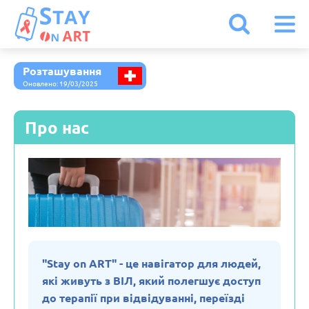
Розташування
Іспанія
Оновлено: 19/03/2025
Італія
Про нас
Австрія
Бельгія
Болгарія
"Stay on ART" - це навігатор для людей,
які живуть з ВІЛ, який полегшує доступ
Білорусь
до терапії при відвідуванні, переїзді