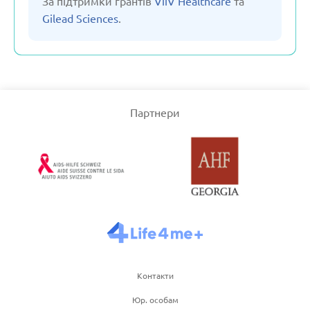
За підтримки грантів
ViiV Healthcare
та
Gilead Sciences
.
Сполучене Королівство
Узбекістан
Партнери
Франція
Чеська республіка
Чорногорія
Швейцарія
Контакти
Швеція
Юр. особам