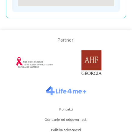
Slovenija
Srbija
Partneri
Turska
Ujedinjeno Kraljevstvo
Uzbekistan
Češka
Kontakti
Odricanje od odgovornosti
Španija
Politika privatnosti