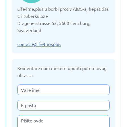
Life4me.plus u borbi protiv AIDS-a, hepatitisa
Estonija
C i tuberkuloze
Dragonerstrasse 53, 5600 Lenzburg,
Francuska
Switzerland
Gruzija
contact@life4me.plus
Holandija
Komentare nam možete uputiti putem ovog
obrasca:
Italija
Jermenija
Kazahstan