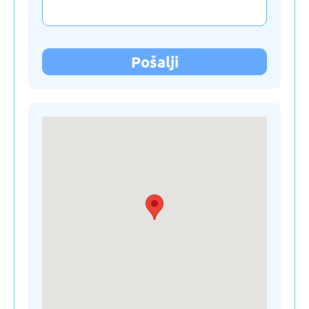
Kirgistan
Letonija
Pošalji
Litvanija
Moldavija
Nemačka
Poljska
Ruska Federacija
Slovačka