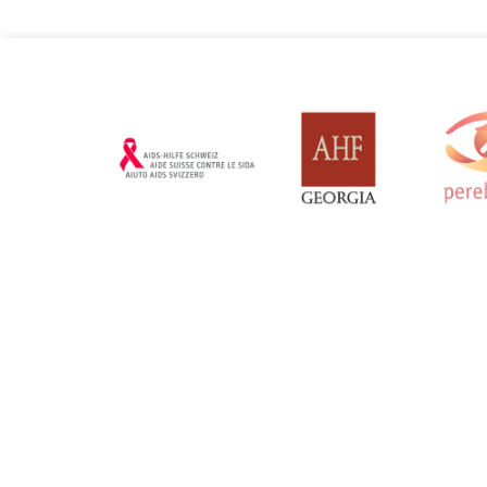
Slovačka
Slovenij
Ažuriran: 19/03/2025
Ažuriran: 19/03
Uzbekistan
Češka
Ažuriran: 19/03/2025
Ažuriran: 19/03