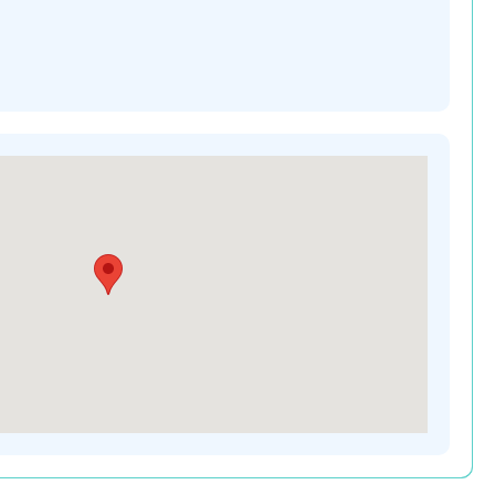
iran: 19/03/2025
Ažuriran: 19/03/2025
Kirgistan
Letonija
iran: 19/03/2025
Ažuriran: 19/03/2025
Poljska
Ruska Federacija
iran: 19/03/2025
Ažuriran: 19/03/2025