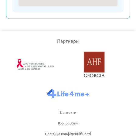
Сполучене Королівство
Узбекістан
Партнери
Франція
Чеська республіка
Чорногорія
Швейцарія
Контакти
Юр. особам
Швеція
Політика конфіденційності