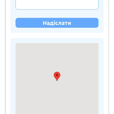
Молдова
Нідерланди
Надіслати
Німеччина
Польща
Російська Федерація
Сербія
Словакія
Словенія