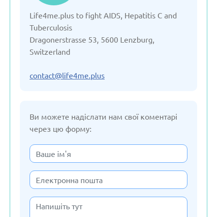
Life4me.plus to fight AIDS, Hepatitis C and
Вірменія
Tuberculosis
Dragonerstrasse 53, 5600 Lenzburg,
Грузія
Switzerland
Данія
contact@life4me.plus
Естонія
Ви можете надіслати нам свої коментарі
через цю форму:
Казахстан
Киргізстан
Латвія