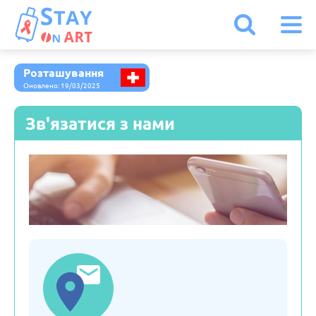
Розташування
Іспанія
Оновлено: 19/03/2025
Зв'язатися з нами
Італія
Австрія
Бельгія
Болгарія
Білорусь