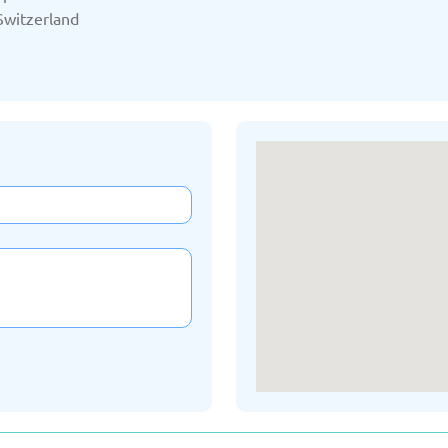
/2025
Ažuriran: 19/03/2025
Ažur
Switzerland
ja
Kazahstan
/2025
Ažuriran: 19/03/2025
Ažur
ja
Nemačka
/2025
Ažuriran: 19/03/2025
Ažur