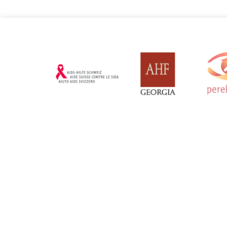
Slovačka
Slovenij
Ažuriran: 19/03/2025
Ažuriran: 19/03
Uzbekistan
Češka
Ažuriran: 19/03/2025
Ažuriran: 19/03