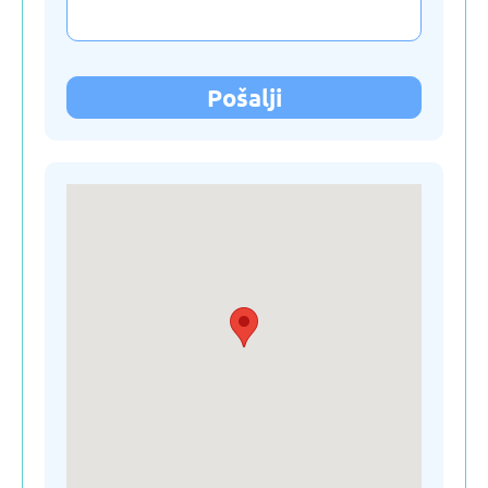
Kirgistan
Letonija
Pošalji
Litvanija
Moldavija
Nemačka
Poljska
Ruska Federacija
Slovačka