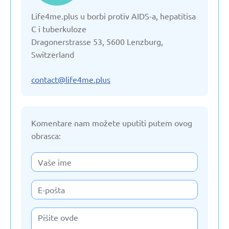
Life4me.plus u borbi protiv AIDS-a, hepatitisa
Estonija
C i tuberkuloze
Dragonerstrasse 53, 5600 Lenzburg,
Francuska
Switzerland
Gruzija
contact@life4me.plus
Holandija
Komentare nam možete uputiti putem ovog
obrasca:
Italija
Jermenija
Kazahstan