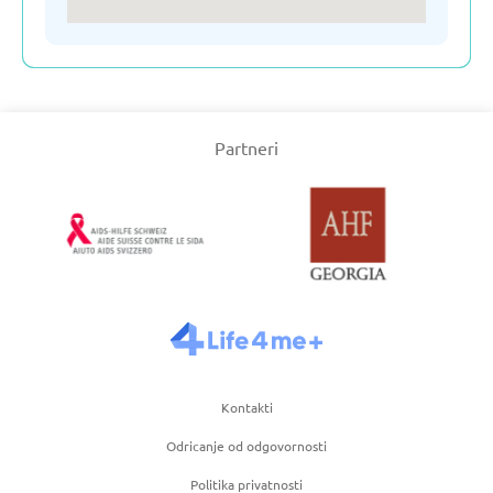
Slovenija
Srbija
Partneri
Turska
Ujedinjeno Kraljevstvo
Uzbekistan
Češka
Kontakti
Odricanje od odgovornosti
Španija
Politika privatnosti