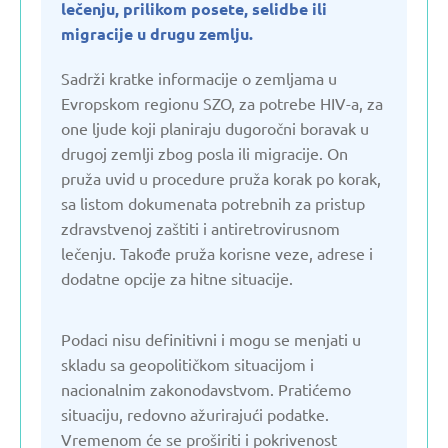
lečenju, prilikom posete, selidbe ili
Estonija
migracije u drugu zemlju.
Sadrži kratke informacije o zemljama u
Francuska
Evropskom regionu SZO, za potrebe HIV-a, za
one ljude koji planiraju dugoročni boravak u
drugoj zemlji zbog posla ili migracije. On
Gruzija
pruža uvid u procedure pruža korak po korak,
sa listom dokumenata potrebnih za pristup
Holandija
zdravstvenoj zaštiti i antiretrovirusnom
lečenju. Takođe pruža korisne veze, adrese i
Italija
dodatne opcije za hitne situacije.
Jermenija
Podaci nisu definitivni i mogu se menjati u
skladu sa geopolitičkom situacijom i
nacionalnim zakonodavstvom. Pratićemo
Kazahstan
situaciju, redovno ažurirajući podatke.
Vremenom će se proširiti i pokrivenost