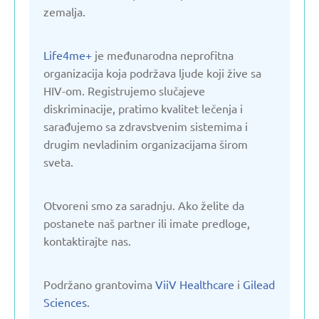
Kirgistan
zemalja.
Letonija
Life4me+
je međunarodna neprofitna
organizacija koja podržava ljude koji žive sa
HIV-om. Registrujemo slučajeve
Litvanija
diskriminacije, pratimo kvalitet lečenja i
sarađujemo sa zdravstvenim sistemima i
Moldavija
drugim nevladinim organizacijama širom
sveta.
Nemačka
Otvoreni smo za saradnju. Ako želite da
postanete naš partner ili imate predloge,
Poljska
kontaktirajte nas.
Ruska Federacija
Podržano grantovima
ViiV Healthcare
i
Gilead
Sciences
.
Slovačka