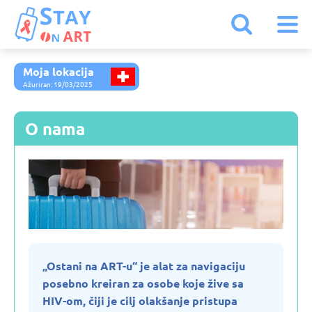
Moja lokacija
Austrija
Ažuriran: 19/03/2025
Belgija
O nama
Belorusija
Bugarska
Crna Gora
„Ostani na ART-u“ je alat za navigaciju
posebno kreiran za osobe koje žive sa
Danska
HIV-om, čiji je cilj olakšanje pristupa