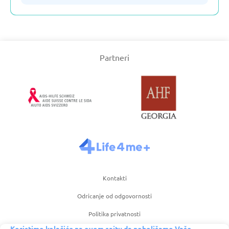
Slovenija
Partneri
Srbija
Turska
Ujedinjeno Kraljevstvo
Uzbekistan
Kontakti
Češka
Odricanje od odgovornosti
Španija
Politika privatnosti
Koristimo kolačiće na ovom sajtu da poboljšamo Vaše