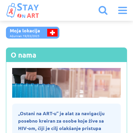
Moja lokacija
Austrija
Ažuriran: 19/03/2025
Belgija
O nama
Belorusija
Bugarska
Crna Gora
„Ostani na ART-u“ je alat za navigaciju
posebno kreiran za osobe koje žive sa
Danska
HIV-om, čiji je cilj olakšanje pristupa