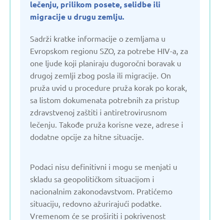
lečenju, prilikom posete, selidbe ili
Estonija
migracije u drugu zemlju.
Sadrži kratke informacije o zemljama u
Francuska
Evropskom regionu SZO, za potrebe HIV-a, za
one ljude koji planiraju dugoročni boravak u
drugoj zemlji zbog posla ili migracije. On
Gruzija
pruža uvid u procedure pruža korak po korak,
sa listom dokumenata potrebnih za pristup
Holandija
zdravstvenoj zaštiti i antiretrovirusnom
lečenju. Takođe pruža korisne veze, adrese i
Italija
dodatne opcije za hitne situacije.
Jermenija
Podaci nisu definitivni i mogu se menjati u
skladu sa geopolitičkom situacijom i
nacionalnim zakonodavstvom. Pratićemo
Kazahstan
situaciju, redovno ažurirajući podatke.
Vremenom će se proširiti i pokrivenost