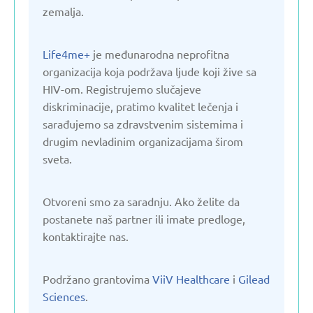
Kirgistan
zemalja.
Letonija
Life4me+
je međunarodna neprofitna
organizacija koja podržava ljude koji žive sa
HIV-om. Registrujemo slučajeve
Litvanija
diskriminacije, pratimo kvalitet lečenja i
sarađujemo sa zdravstvenim sistemima i
Moldavija
drugim nevladinim organizacijama širom
sveta.
Nemačka
Otvoreni smo za saradnju. Ako želite da
postanete naš partner ili imate predloge,
Poljska
kontaktirajte nas.
Ruska Federacija
Podržano grantovima
ViiV Healthcare
i
Gilead
Sciences
.
Slovačka