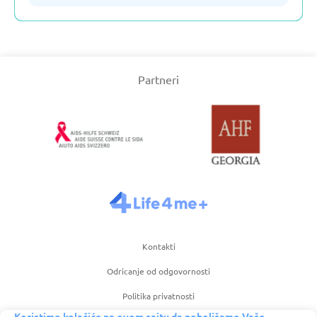
Slovenija
Partneri
Srbija
Turska
Ujedinjeno Kraljevstvo
Uzbekistan
Kontakti
Češka
Odricanje od odgovornosti
Španija
Politika privatnosti
Koristimo kolačiće na ovom sajtu da poboljšamo Vaše