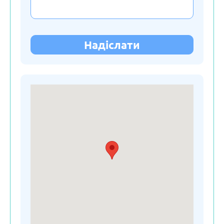
Молдова
Нідерланди
Надіслати
Німеччина
Польща
Російська Федерація
Сербія
Словакія
Словенія