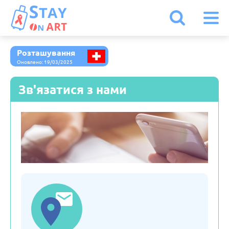
Розташування
Іспанія
Оновлено: 19/03/2025
Зв'язатися з нами
Італія
Австрія
Бельгія
Болгарія
Білорусь