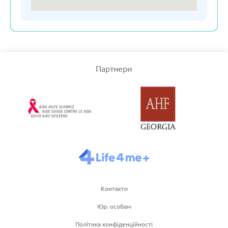
Сполучене Королівство
Узбекістан
Партнери
Франція
Чеська республіка
Чорногорія
Швейцарія
Контакти
Юр. особам
Швеція
Політика конфіденційності