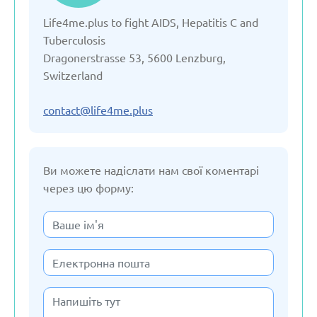
Life4me.plus to fight AIDS, Hepatitis C and
Вірменія
Tuberculosis
Dragonerstrasse 53, 5600 Lenzburg,
Грузія
Switzerland
Данія
contact@life4me.plus
Естонія
Ви можете надіслати нам свої коментарі
через цю форму:
Казахстан
Киргізстан
Латвія