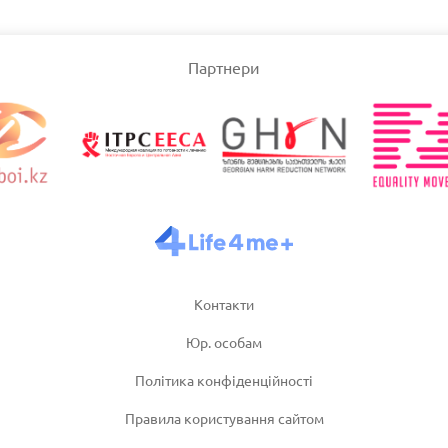
олівство
Узбекістан
Партнери
3/2025
Оновлено: 19/03/2025
Оновл
ія
Швейцарія
3/2025
Оновлено: 19/03/2025
Оновл
Контакти
Юр. особам
Політика конфіденційності
Правила користування сайтом