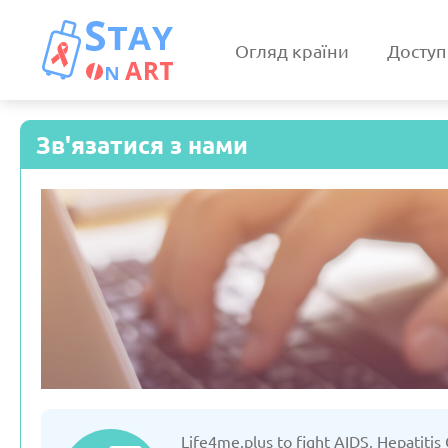
Огляд країни
Доступ
Зв'язатися з нами
Іспанія
Італія
Оновлено: 19/03/2025
Оновлено: 19/0
Білорусь
Вірмені
Life4me.plus to fight AIDS, Hepatitis