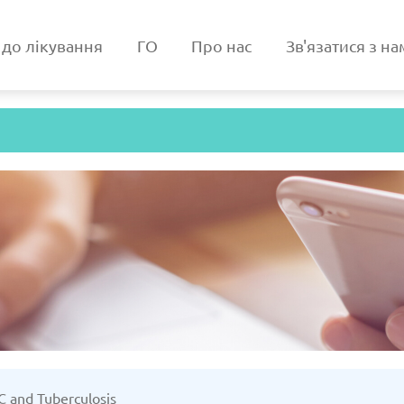
 до лікування
ГО
Про нас
Зв'язатися з н
Австрія
3/2025
Оновлено: 19/03/2025
Оновл
я
Грузія
 C and Tuberculosis