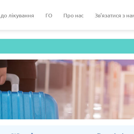
 до лікування
ГО
Про нас
Зв'язатися з н
Австрія
3/2025
Оновлено: 19/03/2025
Оновл
я
Грузія