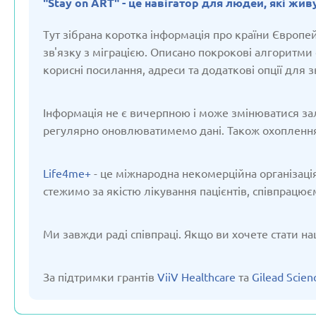
"Stay on ART" - це навігатор для людей, які живу
Оновлено: 19/03/2025
Оновлено: 19/0
Тут зібрана коротка інформація про країни Європейс
зв'язку з міграцією. Описано покрокові алгоритми
корисні посилання, адреси та додаткові опції для 
Казахстан
Киргізст
Інформація не є вичерпною і може змінюватися зал
Оновлено: 19/03/2025
Оновлено: 19/0
регулярно оновлюватимемо дані. Також охоплення
Life4me+
- це міжнародна некомерційна організація
стежимо за якістю лікування пацієнтів, співпрацює
Ми завжди раді співпраці. Якщо ви хочете стати на
Німеччина
Польщ
Оновлено: 19/03/2025
Оновлено: 19/0
За підтримки грантів
ViiV Healthcare
та
Gilead Scien