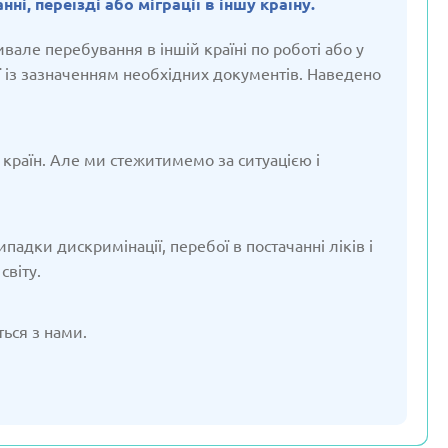
ні, переїзді або міграції в іншу країну.
ено: 19/03/2025
Оновлено: 19/03/2025
ивале перебування в іншій країні по роботі або у
ї із зазначенням необхідних документів. Наведено
Молдова
Нідерланди
 країн. Але ми стежитимемо за ситуацією і
ено: 19/03/2025
Оновлено: 19/03/2025
адки дискримінації, перебої в постачанні ліків і
світу.
ться з нами.
Сербія
Словакія
ено: 19/03/2025
Оновлено: 19/03/2025