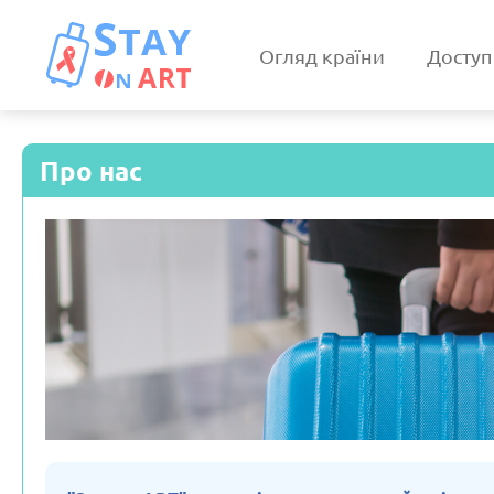
Огляд країни
Доступ
Про нас
Іспанія
Італія
Оновлено: 19/03/2025
Оновлено: 19/0
Білорусь
Вірмені