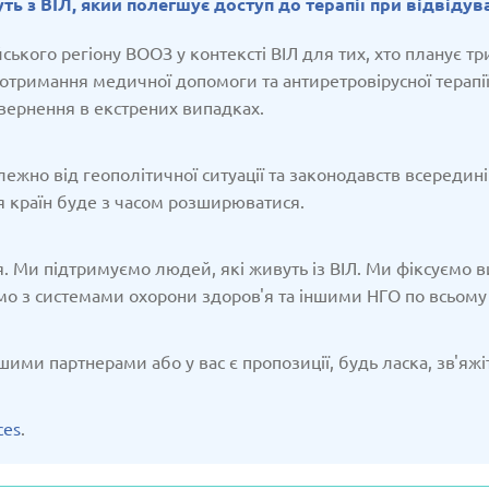
ть з ВІЛ, який полегшує доступ до терапії при відвідуван
3/2025
Оновлено: 19/03/2025
Оновл
ького регіону ВООЗ у контексті ВІЛ для тих, хто планує тр
 отримання медичної допомоги та антиретровірусної терапі
звернення в екстрених випадках.
ан
Латвія
ежно від геополітичної ситуації та законодавств всередині
3/2025
Оновлено: 19/03/2025
Оновл
 країн буде з часом розширюватися.
. Ми підтримуємо людей, які живуть із ВІЛ. Ми фіксуємо вип
мо з системами охорони здоров'я та іншими НГО по всьому 
шими партнерами або у вас є пропозиції, будь ласка, зв'яжі
а
Російська Федерація
3/2025
Оновлено: 19/03/2025
Оновл
ces
.