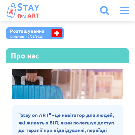
Розташування
Іспанія
Оновлено: 19/03/2025
Італія
Про нас
Австрія
Бельгія
Болгарія
"Stay on ART" - це навігатор для людей,
які живуть з ВІЛ, який полегшує доступ
Білорусь
до терапії при відвідуванні, переїзді