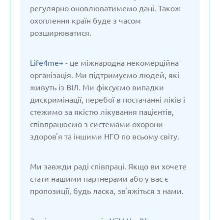
Молдова
регулярно оновлюватимемо дані. Також
охоплення країн буде з часом
розширюватися.
Нідерланди
Life4me+
- це міжнародна некомерційна
Німеччина
організація. Ми підтримуємо людей, які
живуть із ВІЛ. Ми фіксуємо випадки
Польща
дискримінації, перебої в постачанні ліків і
стежимо за якістю лікування пацієнтів,
співпрацюємо з системами охорони
Російська Федерація
здоров'я та іншими НГО по всьому світу.
Сербія
Ми завжди раді співпраці. Якщо ви хочете
стати нашими партнерами або у вас є
Словакія
пропозиції, будь ласка, зв'яжіться з нами.
Словенія