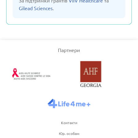
За підтримки грантів
ViiV Healthcare
та
Gilead Sciences
.
Сполучене Королівство
Узбекістан
Партнери
Франція
Чеська республіка
Чорногорія
Швейцарія
Контакти
Швеція
Юр. особам