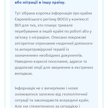
або міграції в іншу країну.
Вірменія
Тут зібрана коротка інформація про країни
Європейського регіону ВООЗ у контексті
Грузія
ВІЛ для тих, хто планує тривале
перебування в іншій країні по роботі або у
зв'язку з міграцією. Описано покрокові
Данія
алгоритми отримання медичної допомоги
та антиретровірусної терапії із
Естонія
зазначенням необхідних документів.
Наведено корисні посилання, адреси та
Казахстан
додаткові опції для звернення в екстрених
випадках.
Киргізстан
Інформація не є вичерпною і може
змінюватися залежно від геополітичної
Латвія
ситуації та законодавств всередині країн.
Але ми стежитимемо за ситуацією і