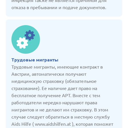
инфекция также не является причиной для
отказа в пребывании и подаче документов.
Германия
Грузия
Дания
Трудовые мигранты
Испания
Трудовые мигранты, имеющие контракт в
Австрии, автоматически получают
Италия
медицинскую страховку (обязательное
страхование). Ее наличие дает право на
бесплатное получение АРТ. Вместе с тем
Казахстан
работодатели нередко нарушают права
мигрантов и не делают им страховку. В этом
Кыргызстан
случае следует обратиться в местную службу
Aids Hilfe ( www.aidshilfen.at ), которая поможет