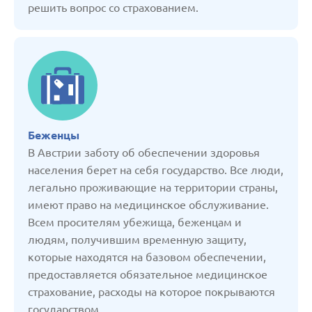
решить вопрос со страхованием.
Латвия
Литва
Молдавия
Беженцы
Нидерланды
В Австрии заботу об обеспечении здоровья
населения берет на себя государство. Все люди,
Польша
легально проживающие на территории страны,
имеют право на медицинское обслуживание.
Россия
Всем просителям убежища, беженцам и
людям, получившим временную защиту,
которые находятся на базовом обеспечении,
Сербия
предоставляется обязательное медицинское
страхование, расходы на которое покрываются
Словакия
государством.