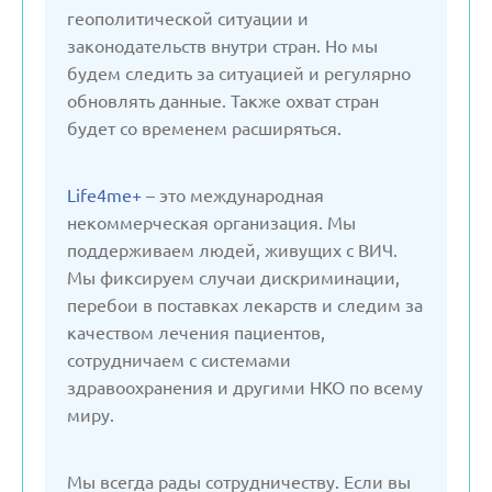
Латвия
геополитической ситуации и
законодательств внутри стран. Но мы
будем следить за ситуацией и регулярно
Литва
обновлять данные. Также охват стран
будет со временем расширяться.
Молдавия
Life4me+
– это международная
Нидерланды
некоммерческая организация. Мы
поддерживаем людей, живущих с ВИЧ.
Мы фиксируем случаи дискриминации,
Польша
перебои в поставках лекарств и следим за
качеством лечения пациентов,
Россия
сотрудничаем с системами
здравоохранения и другими НКО по всему
миру.
Сербия
Мы всегда рады сотрудничеству. Если вы
Словакия