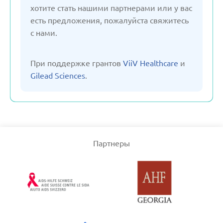
хотите стать нашими партнерами или у вас
есть предложения, пожалуйста свяжитесь
Словения
с нами.
Турция
При поддержке грантов
ViiV Healthcare
и
Gilead Sciences
.
Узбекистан
Франция
Партнеры
Черногория
Чехия
Швейцария