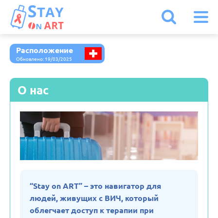
Расположение
Австрия
Обновлено: 19/03/2025
Армения
О нас
Белоруссия
Бельгия
Болгария
“Stay on ART” – это навигатор для
людей, живущих с ВИЧ, который
Великобритания
облегчает доступ к терапии при