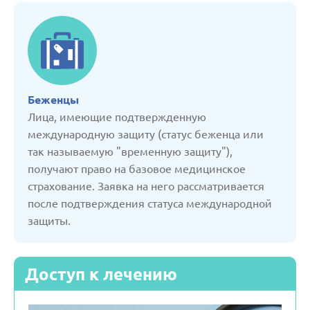
Латвия
Литва
Молдавия
Беженцы
Лица, имеющие подтвержденную
международную защиту (статус беженца или
Нидерланды
так называемую "временную защиту"),
получают право на базовое медицинское
Польша
страхование. Заявка на него рассматривается
после подтверждения статуса международной
Россия
защиты.
Сербия
Доступ к лечению
Словакия