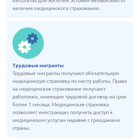
бесплатна для жителей Эстонии независимо от
наличия медицинского страхования.
Германия
Грузия
Дания
Трудовые мигранты
Испания
Трудовые мигранты получают обязательную
медицинскую страховку по месту работы. Право
Италия
на медицинское страхование получают
работники, имеющие трудовой договор на срок
более 1 месяца. Медицинская страховка
Казахстан
позволяет иностранцам получить доступ к
медицинским услугам наравне с гражданами
Кыргызстан
страны.