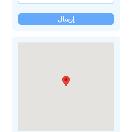
بلجيكا
إرسال
بلغاريا
بولندا
تركيا
جمهورية مولدوفا
جورجيا
روسيا البيضاء
سربين