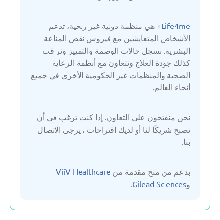
بلجيكا
Life4me+
هي منظمة دولية غير ربحية، تدعم
بلغاريا
الأشخاص المتعايشين مع فيروس نقص المناعة
البشرية. نسجل حالات الوصمة والتمييز ونراقب
كذلك جودة العلاج ونتعاون مع أنظمة الرعاية
بولندا
الصحية والمنظمات غير الحكومية الأخرى في جميع
أنحاء العالم.
تركيا
نحن منفتحون على التعاون. إذا كنت ترغب في أن
جمهورية مولدوفا
تصبح شريكًا لنا أو لديك اقتراحات ، يرجى الاتصال
بنا.
جورجيا
بدعم من منح مقدمة من
ViiV Healthcare
و
Gilead Sciences
.
روسيا البيضاء
سربين