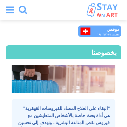
موقعي
أرمينيا
تحديث: ١٩/٠٣/٢٠٢٥
ألمانيا
بخصوصنا
أوزبكستان
إسبانيا
إيطاليا
"البقاء على العلاج المضاد للفيروسات القهقرية"
هي أداة بحث خاصة بالأشخاص المتعايشين مع
استونيا
فيروس نقص المناعة البشرية ، وتهدف إلى تحسين