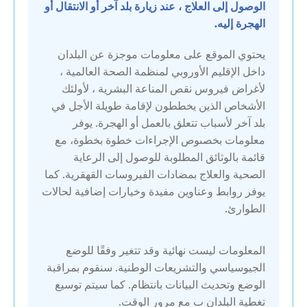
الوصول إلى العلاج ، عند زيارة بلد آخر أو الانتقال أو
الهجرة إليه.
الاتحاد الروسي
يحتوي الموقع على معلومات موجزة عن البلدان
التشيك
داخل الإقليم الأوروبي لمنظمة الصحة العالمية ،
لأغراض فيروس نقص المناعة البشرية ، لأولئك
الأشخاص الذين يخططون لإقامة طويلة الأجل في
الجبل الأسود
بلد آخر لأسباب تتعلق بالعمل أو الهجرة. يوفر
معلومات بخصىوص الإجراءات خطوة بخطوة، مع
الدنمارك
قائمة بالوثائق المطلوبة للوصول إلى الرعاية
الصحية والعلاج بمضادات الفيروسات القهقرية. كما
السويد
يوفر روابط وعناوين مفيدة وخيارات إضافية لحالات
الطوارئ.
المملكة المتحدة
المعلومات ليست نهائية وقد تتغير وفقًا للوضع
الجيوسياسي والتشريعات الوطنية. سنقوم بمراقبة
النمسا
الوضع وتحديث البيانات بانتظام. كما سيتم توسيع
تغطية البلدان ب مع مرور الوقت.