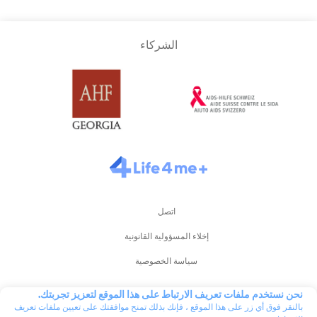
سلوفاكيا
الشركاء
سلوفينيا
سويسرا
فرنسا
قرغيزستان
اتصل
إخلاء المسؤولية القانونية
كازاخستان
سياسة الخصوصية
مدة استخدام الموقع
نحن نستخدم ملفات تعريف الارتباط على هذا الموقع لتعزيز تجربتك.
لاتفيا
بالنقر فوق أي زر على هذا الموقع ، فإنك بذلك تمنح موافقتك على تعيين ملفات تعريف
شروط استخدام +Life4me