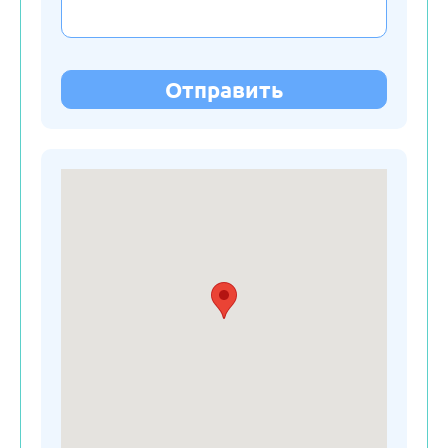
Латвия
Литва
Отправить
Молдавия
Нидерланды
Польша
Россия
Сербия
Словакия