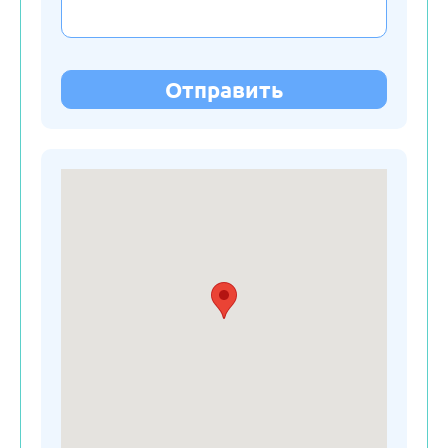
Латвия
Литва
Отправить
Молдавия
Нидерланды
Польша
Россия
Сербия
Словакия