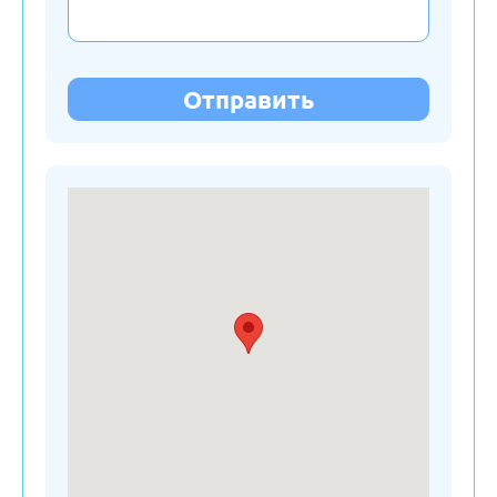
Латвия
Литва
Отправить
Молдавия
Нидерланды
Польша
Россия
Сербия
Словакия