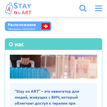
Расположение
Австрия
Обновлено: 19/03/2025
Армения
О нас
Белоруссия
Бельгия
Болгария
“Stay on ART” – это навигатор для
людей, живущих с ВИЧ, который
Великобритания
облегчает доступ к терапии при