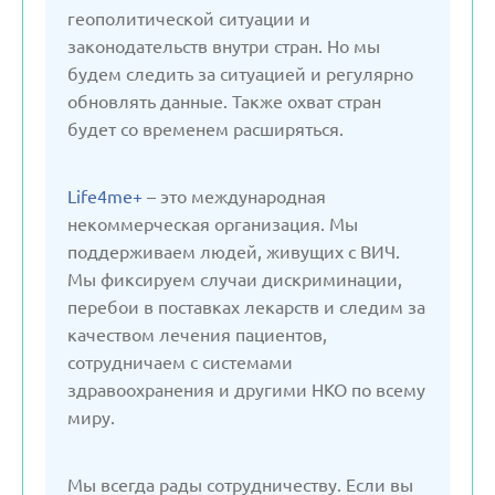
Латвия
геополитической ситуации и
законодательств внутри стран. Но мы
будем следить за ситуацией и регулярно
Литва
обновлять данные. Также охват стран
будет со временем расширяться.
Молдавия
Life4me+
– это международная
Нидерланды
некоммерческая организация. Мы
поддерживаем людей, живущих с ВИЧ.
Мы фиксируем случаи дискриминации,
Польша
перебои в поставках лекарств и следим за
качеством лечения пациентов,
Россия
сотрудничаем с системами
здравоохранения и другими НКО по всему
миру.
Сербия
Мы всегда рады сотрудничеству. Если вы
Словакия