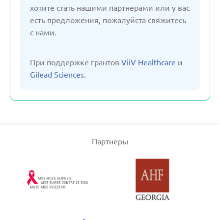
хотите стать нашими партнерами или у вас
есть предложения, пожалуйста свяжитесь
Словения
с нами.
Турция
При поддержке грантов
ViiV Healthcare
и
Gilead Sciences
.
Узбекистан
Франция
Партнеры
Черногория
Чехия
Швейцария