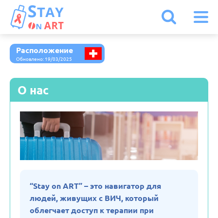
Расположение
Австрия
Обновлено: 19/03/2025
Армения
О нас
Белоруссия
Бельгия
Болгария
“Stay on ART” – это навигатор для
людей, живущих с ВИЧ, который
Великобритания
облегчает доступ к терапии при