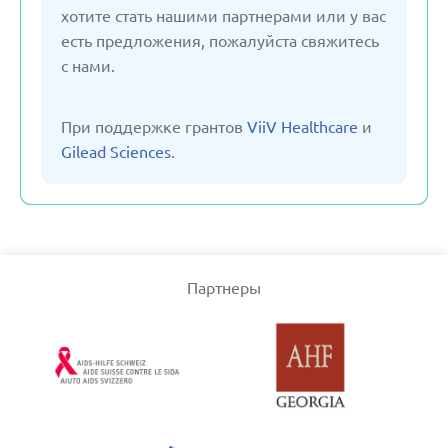
хотите стать нашими партнерами или у вас
есть предложения, пожалуйста свяжитесь
Словения
с нами.
Турция
При поддержке грантов
ViiV Healthcare
и
Gilead Sciences
.
Узбекистан
Франция
Партнеры
Черногория
Чехия
Швейцария