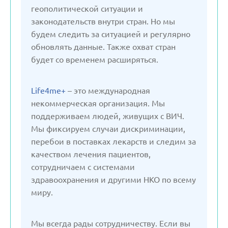
Латвия
геополитической ситуации и
законодательств внутри стран. Но мы
будем следить за ситуацией и регулярно
Литва
обновлять данные. Также охват стран
будет со временем расширяться.
Молдавия
Life4me+
– это международная
Нидерланды
некоммерческая организация. Мы
поддерживаем людей, живущих с ВИЧ.
Мы фиксируем случаи дискриминации,
Польша
перебои в поставках лекарств и следим за
качеством лечения пациентов,
Россия
сотрудничаем с системами
здравоохранения и другими НКО по всему
миру.
Сербия
Мы всегда рады сотрудничеству. Если вы
Словакия