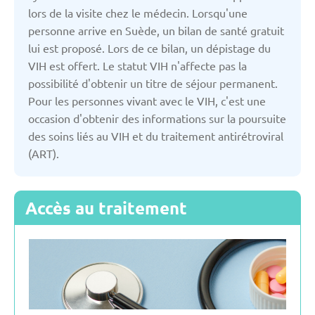
Italie
lors de la visite chez le médecin. Lorsqu'une
personne arrive en Suède, un bilan de santé gratuit
lui est proposé. Lors de ce bilan, un dépistage du
Kirghizistan
VIH est offert. Le statut VIH n'affecte pas la
possibilité d'obtenir un titre de séjour permanent.
La slovaquie
Pour les personnes vivant avec le VIH, c'est une
occasion d'obtenir des informations sur la poursuite
des soins liés au VIH et du traitement antirétroviral
La slovénie
(ART).
Lettonie
Accès au traitement
Lituanie
Moldavie
Monténégro