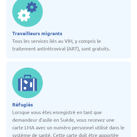
Bulgarie
Danemark
Travailleurs migrants
Tous les services liés au VIH, y compris le
Espagne
traitement antirétroviral (ART), sont gratuits.
Estonie
France
Fédération Russe
Réfugiés
Lorsque vous êtes enregistré en tant que
demandeur d’asile en Suède, vous recevez une
Géorgie
carte LMA avec un numéro personnel utilisé dans le
système de santé. Cette carte doit être apportée