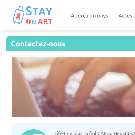
Aperçu du pays
Accès 
Contactez-nous
Kazakhstan
Allemag
Mise à jour: 19/03/2025
Mise à jour: 19/
Biélorussie
Bulgari
Life4me.plus to fight AIDS, Hepatitis