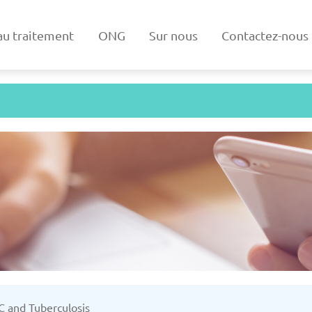
au traitement
ONG
Sur nous
Contactez-nous
ne
Arménie
03/2025
Mise à jour: 19/03/2025
Mise à
e
Danemark
 C and Tuberculosis