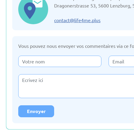
Mise à jour: 19/03/2025
Mise à jour: 19/
Dragonerstrasse 53, 5600 Lenzburg, 
contact@life4me.plus
Vous pouvez nous envoyer vos commentaires via ce fo
France
Fédération 
Mise à jour: 19/03/2025
Mise à jour: 19/
La slovaquie
La slové
Mise à jour: 19/03/2025
Mise à jour: 19/
Envoyer