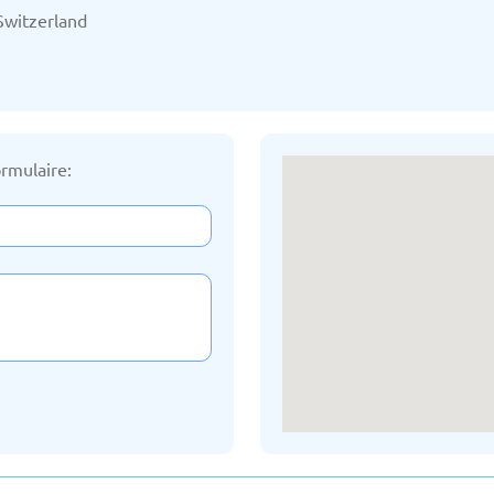
03/2025
Mise à jour: 19/03/2025
Mise à
Switzerland
rmulaire:
Russe
Géorgie
03/2025
Mise à jour: 19/03/2025
Mise à
nie
Lettonie
03/2025
Mise à jour: 19/03/2025
Mise à