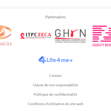
tan
Pays-Bas
Partenaires
03/2025
Mise à jour: 19/03/2025
Mise à
Suède
03/2025
Mise à jour: 19/03/2025
Mise à
Contact
Clause de non-responsabilité
Politique de confidentialité
Conditions d'utilisation du site web