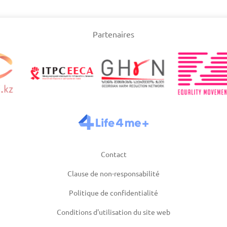
tan
Pays-Bas
Partenaires
03/2025
Mise à jour: 19/03/2025
Mise à
Suède
03/2025
Mise à jour: 19/03/2025
Mise à
Contact
Clause de non-responsabilité
Politique de confidentialité
Conditions d'utilisation du site web