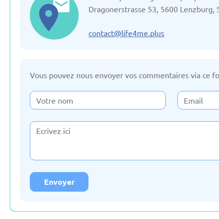
Mise à jour: 19/03/2025
Mise à jour: 19/
Dragonerstrasse 53, 5600 Lenzburg, 
contact@life4me.plus
Vous pouvez nous envoyer vos commentaires via ce fo
France
Fédération 
Mise à jour: 19/03/2025
Mise à jour: 19/
La slovaquie
La slové
Mise à jour: 19/03/2025
Mise à jour: 19/
Envoyer