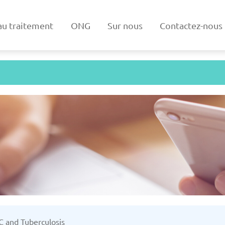
au traitement
ONG
Sur nous
Contactez-nous
ne
Arménie
03/2025
Mise à jour: 19/03/2025
Mise à
e
Danemark
 C and Tuberculosis