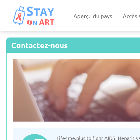
Aperçu du pays
Accès 
Contactez-nous
Kazakhstan
Allemag
Mise à jour: 19/03/2025
Mise à jour: 19/
Biélorussie
Bulgari
Life4me.plus to fight AIDS, Hepatitis