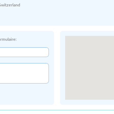
03/2025
Mise à jour: 19/03/2025
Mise à
Switzerland
rmulaire:
Russe
Géorgie
03/2025
Mise à jour: 19/03/2025
Mise à
nie
Lettonie
03/2025
Mise à jour: 19/03/2025
Mise à