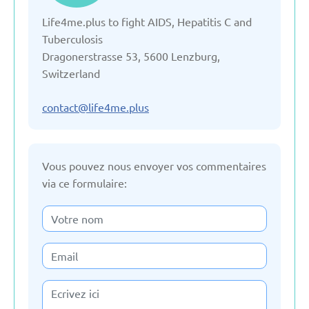
Life4me.plus to fight AIDS, Hepatitis C and
Bulgarie
Tuberculosis
Dragonerstrasse 53, 5600 Lenzburg,
Danemark
Switzerland
Espagne
contact@life4me.plus
Estonie
Vous pouvez nous envoyer vos commentaires
via ce formulaire:
France
Fédération Russe
Géorgie