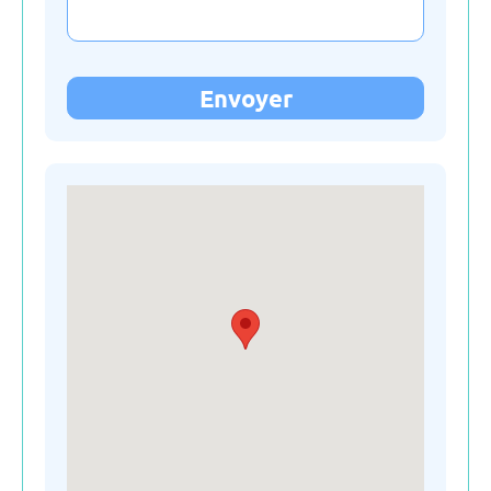
Italie
Kirghizistan
Envoyer
La slovaquie
La slovénie
Lettonie
Lituanie
Moldavie
Monténégro