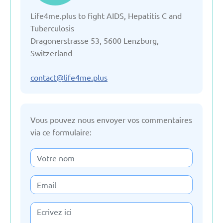
Life4me.plus to fight AIDS, Hepatitis C and
Bulgarie
Tuberculosis
Dragonerstrasse 53, 5600 Lenzburg,
Danemark
Switzerland
Espagne
contact@life4me.plus
Estonie
Vous pouvez nous envoyer vos commentaires
via ce formulaire:
France
Fédération Russe
Géorgie