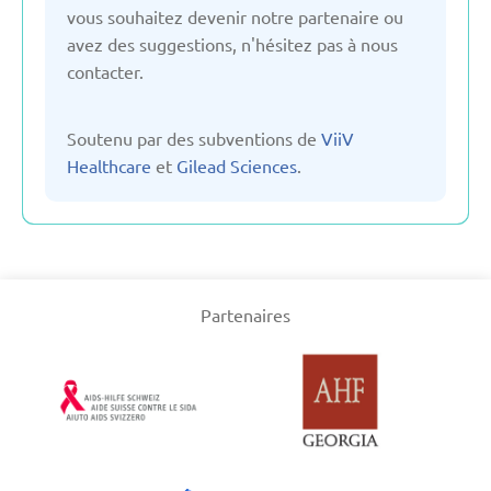
vous souhaitez devenir notre partenaire ou
avez des suggestions, n'hésitez pas à nous
Ouzbékistan
contacter.
Pays-Bas
Soutenu par des subventions de
ViiV
Healthcare
et
Gilead Sciences
.
Poland
Royaume-Uni
Partenaires
Serbie
Suisse
Suède