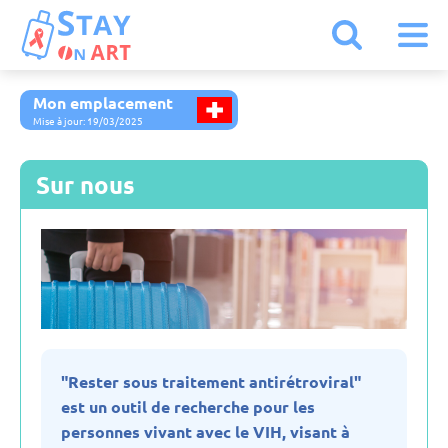
Mon emplacement
Kazakhstan
Mise à jour: 19/03/2025
Allemagne
Sur nous
Arménie
Autriche
Belgique
"Rester sous traitement antirétroviral"
est un outil de recherche pour les
Biélorussie
personnes vivant avec le VIH, visant à