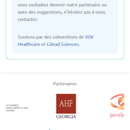
vous souhaitez devenir notre partenaire ou
avez des suggestions, n'hésitez pas à nous
Ouzbékistan
contacter.
Pays-Bas
Soutenu par des subventions de
ViiV
Healthcare
et
Gilead Sciences
.
Poland
Royaume-Uni
Partenaires
Serbie
Suisse
Suède