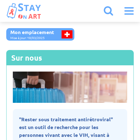
Mon emplacement
Kazakhstan
Mise à jour: 19/03/2025
Allemagne
Sur nous
Arménie
Autriche
Belgique
"Rester sous traitement antirétroviral"
est un outil de recherche pour les
Biélorussie
personnes vivant avec le VIH, visant à