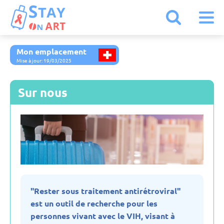
Mon emplacement
Kazakhstan
Mise à jour: 19/03/2025
Allemagne
Sur nous
Arménie
Autriche
Belgique
"Rester sous traitement antirétroviral"
est un outil de recherche pour les
Biélorussie
personnes vivant avec le VIH, visant à