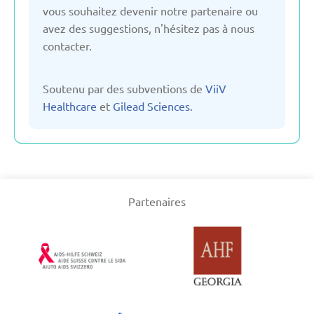
vous souhaitez devenir notre partenaire ou
avez des suggestions, n'hésitez pas à nous
Ouzbékistan
contacter.
Pays-Bas
Soutenu par des subventions de
ViiV
Healthcare
et
Gilead Sciences
.
Poland
Royaume-Uni
Partenaires
Serbie
Suisse
Suède