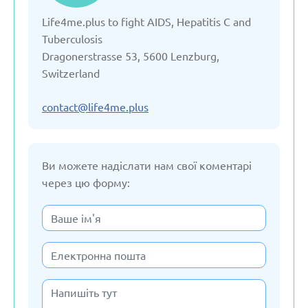
Life4me.plus to fight AIDS, Hepatitis C and
Вірменія
Tuberculosis
Dragonerstrasse 53, 5600 Lenzburg,
Грузія
Switzerland
Данія
contact@life4me.plus
Естонія
Ви можете надіслати нам свої коментарі
через цю форму:
Казахстан
Киргізстан
Латвія