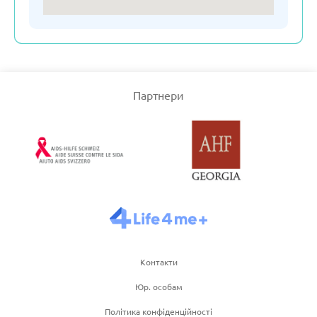
Сполучене Королівство
Узбекістан
Партнери
Франція
Чеська республіка
Чорногорія
Швейцарія
Контакти
Юр. особам
Швеція
Політика конфіденційності