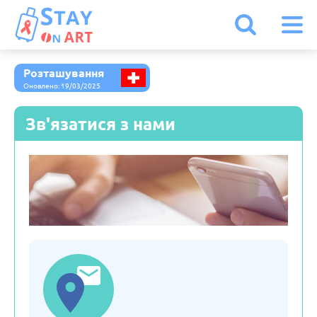
Розташування
Іспанія
Оновлено: 19/03/2025
Зв'язатися з нами
Італія
Австрія
Бельгія
Болгарія
Білорусь