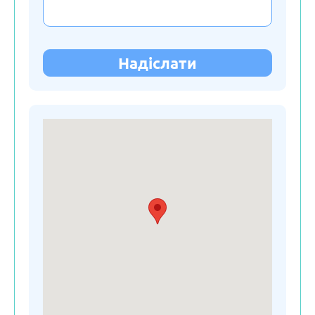
Молдова
Нідерланди
Надіслати
Німеччина
Польща
Російська Федерація
Сербія
Словакія
Словенія